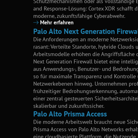
Schutzmechanismen oder als vollständige 
and Response-Lösung: Cortex XDR schafft d
moderne, zukunftsfähige Cyberabwehr.
Mehr erfahren
Palo Alto Next Generation Firewa
Die Anforderungen an moderne Netzwerksic
rasant: Verteilte Standorte, hybride Clouds
Arbeitsmodelle erhöhen die Angriffsfläche d
Next Generation Firewall bietet eine intell
aus Anwendungs-, Benutzer- und Bedrohung
so für maximale Transparenz und Kontrolle 
Netzwerkebenen hinweg. Unternehmen profi
frühzeitiger Bedrohungserkennung, automat
einer zentral gesteuerten Sicherheitsarchitek
skalierbar und zukunftssicher.
Palo Alto Prisma Access
Die moderne Arbeitswelt braucht neue Sich
Prisma Access von Palo Alto Networks erh
eine cloudbasierte Plattform, die Nutzende,