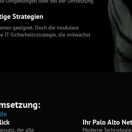
loud-Umgebungen oder bei der Umsetzung
stige Strategien
ehmen geeignet. Doch die modulare
e IT-Sicherheitsstrategie, die mitwächst
Umsetzung:
ade
lick
Ihr Palo Alto Ne
nsatz, der alle
Moderne Technologie 