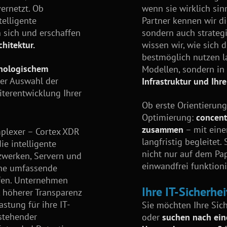
ernetzt. Ob
wenn sie wirklich sinn
elligente
Partner kennen wir di
sich und erschaffen
sondern auch strateg
hitektur.
wissen wir, wie sich
bestmöglich nutzen la
hnologischem
Modellen, sondern i
der Auswahl der
Infrastruktur und Ihre
terentwicklung Ihrer
Ob erste Orientierung
Optimierung:
concent
zusammen
– mit eine
lexer – Cortex XDR
langfristig begleitet.
ie intelligente
nicht nur auf dem Pa
zwerken, Servern und
einwandfrei funktioni
ine umfassende
fen. Unternehmen
Ihre IT-Sicherhe
, höherer Transparenz
astung für ihre IT-
Sie möchten Ihre Sich
stehender
oder
suchen nach ein