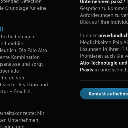
Extended Detection
Unternehmen passt?
D
ie Grundlage für eine
Gespräch zu kommen. 
Anforderungen zu ver
Blick auf Ihre individ
ll
In einer
unverbindlic
herheit steigen
Möglichkeiten Palo Al
 und mobile
Lösungen in Ihrer IT
eutlich. Die Palo Alto
Profitieren auch Sie 
igente Kombination
Alto-Technologie und
sanalyse und sorgt
Praxis
in unterschied
über alle
tieren von
isierter Reaktion und
tur – flexibel,
Kontakt aufnehm
erheitskonzepte: Mit
alten Unternehmen
 Geräte und